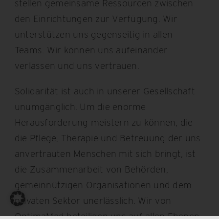
stellen gemeinsame Ressourcen zwischen
den Einrichtungen zur Verfügung. Wir
unterstützen uns gegenseitig in allen
Teams. Wir können uns aufeinander
verlassen und uns vertrauen.
Solidarität ist auch in unserer Gesellschaft
unumgänglich. Um die enorme
Herausforderung meistern zu können, die
die Pflege, Therapie und Betreuung der uns
anvertrauten Menschen mit sich bringt, ist
die Zusammenarbeit von Behörden,
gemeinnützigen Organisationen und dem
privaten Sektor unerlässlich. Wir von
OptimaMed beteiligen uns auf allen Ebenen