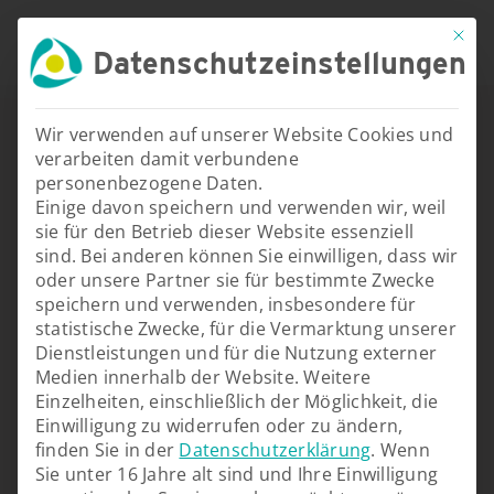
Skip
content
Mit d
to
Datenschutzeinstellungen
Toggle
content
Navigat
THERAPIEZENTRUM
Wir verwenden auf unserer Website Cookies und
verarbeiten damit verbundene
personenbezogene Daten.
TRAININGSZENTRUM
Einige davon speichern und verwenden wir, weil
sie für den Betrieb dieser Website essenziell
sind. Bei anderen können Sie einwilligen, dass wir
AKTUELLES
oder unsere Partner sie für bestimmte Zwecke
speichern und verwenden, insbesondere für
statistische Zwecke, für die Vermarktung unserer
KARRIERE
Dienstleistungen und für die Nutzung externer
Medien innerhalb der Website.
Weitere
Einzelheiten, einschließlich der Möglichkeit, die
KONTAKT
Einwilligung zu widerrufen oder zu ändern,
finden Sie in der
Datenschutzerklärung
. Wenn
Sie unter 16 Jahre alt sind und Ihre Einwilligung